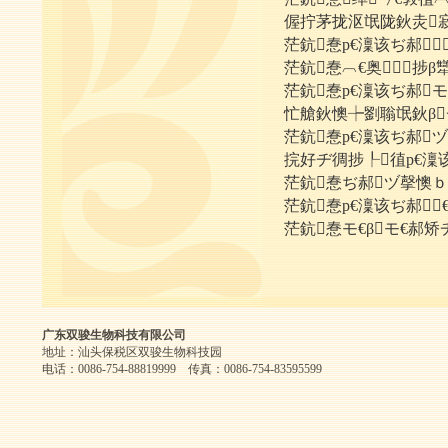
偓拧茅拢沤氓陇鈥灻寂
茫鈧惷р€澟该ぢ郝该
茫鈧惷︹€奥∨捗β犫€
茫鈧惷р€澟该ぢ郝モ
忙艙鈥懊┾劉聬氓鈥β
茫鈧惷р€澟该ぢ郝
捖好ヂ徟捗┞徝р€澟该
茫鈧惷ぢ郝ヅ撀懊
茫鈧惷р€澟该ぢ郝︹
茫鈧惷モ€βモ€郝矫ヂ
广东双骏生物科技有限公司
地址：汕头保税区双骏生物科技园
电话：0086-754-88819999 传真：0086-754-83595599