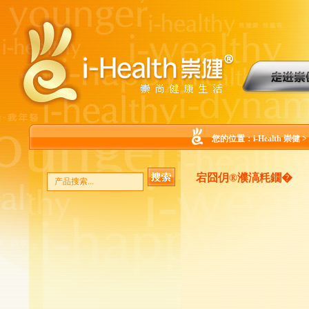
您的位置：
i-Health 崇健
>
宕囧仴®濮滈粍鐗�