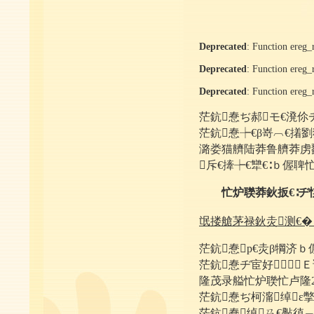
Deprecated
: Function ereg_
Deprecated
: Function ereg_
Deprecated
: Function ereg_
茫鈧惷ぢ郝モ€溌伱ヂ
茫鈧惷┾€β嵜︹€撯
潞娄猫艩陆莽鲁艩莽虏戮
斥€撁┾€犫€∶ｂ偓
忙炉聫莽鈥扳
氓搂艙茅
茫鈧惷р€灻β犅济ｂ偓
茫鈧惷ヂ宦好┞Ｅ
隆茂录艗忙炉聫忙卢隆2
茫鈧惷ぢ柯澝绰ε
茫鈧惷绰ㄢ€斅徝